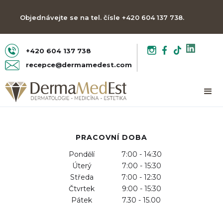
Objednávejte se na tel. čísle +420 604 137 738.
Těšíme se na vás!
+420 604 137 738
recepce@dermamedest.com
PRACOVNÍ DOBA
Pondělí
7:00 - 14:30
Úterý
7:00 - 15:30
Středa
7:00 - 12:30
Čtvrtek
9:00 - 15:30
Pátek
7.30 - 15.00