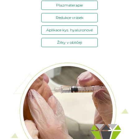
Plazmaterapie
Redukce vrásek
Aplikace kys. hyaluronové
Žilky v obličeji