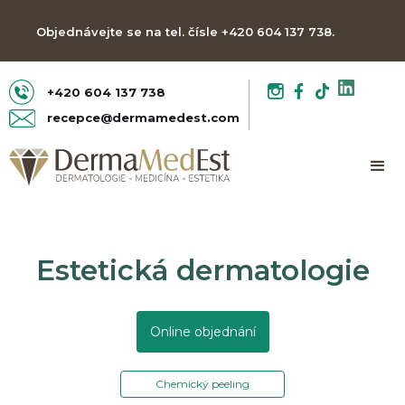
Objednávejte se na tel. čísle +420 604 137 738.
Těšíme se na vás!
+420 604 137 738
recepce@dermamedest.com
Estetická dermatologie
Online objednání
Chemický peeling